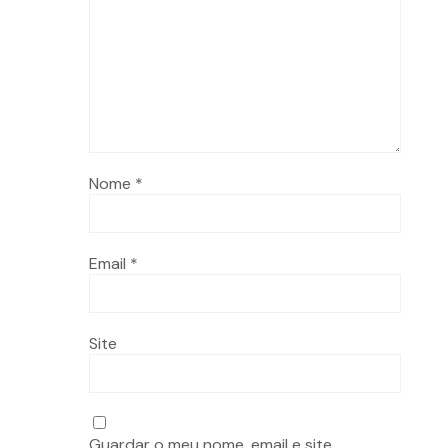
Nome
*
Email
*
Site
Guardar o meu nome, email e site