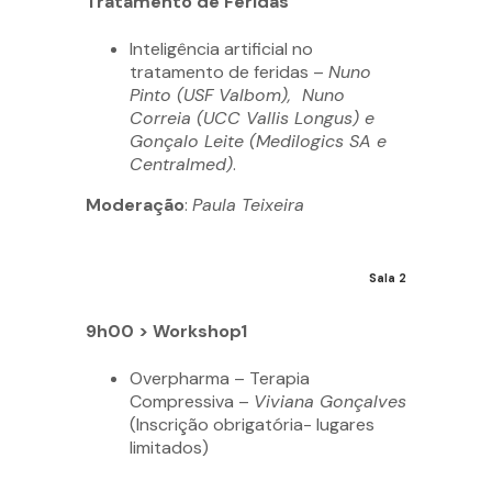
Tratamento de Feridas
Inteligência artificial no
tratamento de feridas –
Nuno
Pinto (USF Valbom), Nuno
Correia (UCC Vallis Longus) e
Gonçalo Leite (Medilogics SA e
Centralmed)
.
Moderação
:
Paula Teixeira
Sala 2
9h00 > Workshop1
Overpharma – Terapia
Compressiva –
Viviana Gonçalves
(Inscrição obrigatória- lugares
limitados)